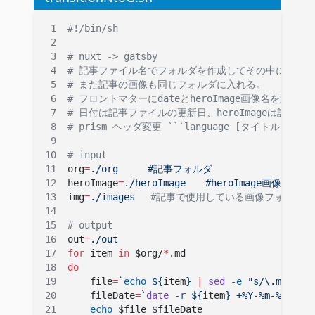
#!/bin/sh
# nuxt -> gatsby
# 記事ファイル名でフォルダを作成してその中に記事ファ
# また記事の画像も同じフォルダに入れる。
# フロントマターにdateとheroImage画像名を追加す
# 日付は記事ファイルの更新日、heroImageは記事ファ
# prism ヘッダ変更 ```language [タイトル] -> `
# input
org
=
./org　　　#記事フォルダ
heroImage
=
./heroImage　　#heroImage画像フォル
img
=
./images　
 #記事で使用している画像フォルダ
# output
out
=
./out
for
 item 
in
 $org/
*
.md
do
    file
=
`
echo
 ${
item
} 
|
 sed
 -e
 "s/\.md//g" 
    fileDate
=
`
date
 -r
 ${
item
} +%Y-%m-%dT%H:%
    echo
 $file $fileDate