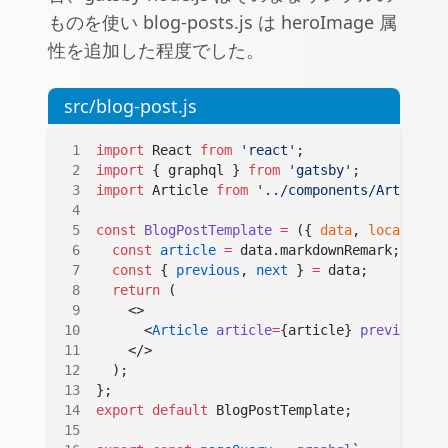
ものを使い blog-posts.js は heroImage 属
性を追加した程度でした。
src/blog-post.js
import
 React 
from
 'react'
;
import
 { graphql } 
from
 'gatsby'
;
import
 Article 
from
 '../components/Article'
;
const
 BlogPostTemplate
 =
 ({ 
data
, 
location
 }
  const
 article
 =
 data.markdownRemark;
  const
 { 
previous
, 
next
 } 
=
 data;
  return
 (
    <>
      <
Article
 article
=
{
article
}
 previous
=
{
p
    </>
  );
};
export
 default
 BlogPostTemplate;