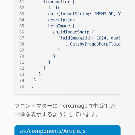
      frontmatter {
        title
        date(formatString: "MMMM DD, YYYY")
        description
        heroImage {
          childImageSharp {
            fluid(maxWidth: 1024, quality: 1
              ...GatsbyImageSharpFluid
            }
          }
        }
      }
    }
  }
`
;
フロントマターに heroImage で指定した
画像を表示するようにしています。
src/components/Article.js