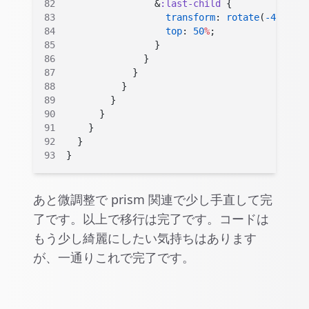
                &
:last-child
 {
                  transform
: 
rotate
(
-45
deg
);
                  top
: 
50
%
;
                }
              }
            }
          }
        }
      }
    }
  }
}
あと微調整で prism 関連で少し手直して完
了です。以上で移行は完了です。コードは
もう少し綺麗にしたい気持ちはあります
が、一通りこれで完了です。