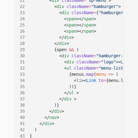
        <
div
 className
=
"sp-menu"
>
          <
div
 className
=
"hamburger"
>
            <
div
 className
=
{
"hamburger-line"
              <
span
></
span
>
              <
span
></
span
>
              <
span
></
span
>
            </
div
>
          </
div
>
          {
open 
&&
 (
            <
div
 className
=
"hamburger-menu"
>
              <
div
 className
=
"logo"
><
Logo
 />
              <
ul
 className
=
"menu-list"
>
                {
menus.
map
(
menu
 =>
 (
                  <
li
><
Link
 to
=
{
menu.link
}
><
                ))
}
              </
ul
 >
            </
div
 >
          )
}
        </
div
>
      </
nav
>
    </
div
>
  )
}