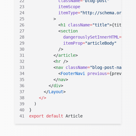
            className
=
"blog-post"
            itemScope
            itemType
=
"http://schema.org/Arti
          >
            <
h1
 className
=
"title"
>
{
title
}
</
h
            <
section
              dangerouslySetInnerHTML
=
{
{ __h
              itemProp
=
"articleBody"
            />
          </
article
>
          <
hr
 />
          <
nav
 className
=
"blog-post-nav"
>
            <
FooterNavi
 previous
=
{
previous
}
 
          </
nav
>
        </
div
>
      </
Layout
>
    </>
  )
}
export
 default
 Article