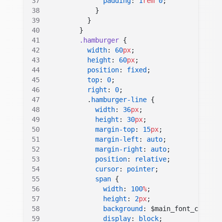
              padding
: 
1
rem
 0
;
            }
          }
        }
        .hamburger
 {
          width
: 
60
px
;
          height
: 
60
px
;
          position
: 
fixed
;
          top
: 
0
;
          right
: 
0
;
          .
hamburger-line
 {
            width
: 
36
px
;
            height
: 
30
px
;
            margin-top
: 
15
px
;
            margin-left
: 
auto
;
            margin-right
: 
auto
;
            position
: 
relative
;
            cursor
: 
pointer
;
            span
 {
              width
: 
100
%
;
              height
: 
2
px
;
              background
: $main_font_color;
              display
: 
block
;