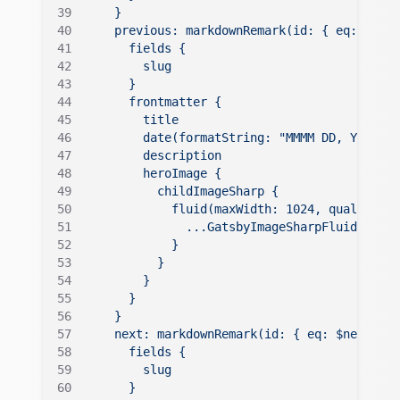
    }
    previous: markdownRemark(id: { eq: $prev
      fields {
        slug
      }
      frontmatter {
        title
        date(formatString: "MMMM DD, YYYY")
        description
        heroImage {
          childImageSharp {
            fluid(maxWidth: 1024, quality: 1
              ...GatsbyImageSharpFluid
            }
          }
        }
      }
    }
    next: markdownRemark(id: { eq: $nextPost
      fields {
        slug
      }