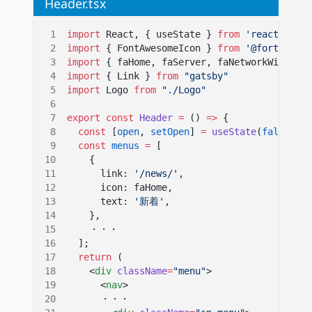
Header.tsx
import
 React, { useState } 
from
 'react'
import
 { FontAwesomeIcon } 
from
 '@fortawesom
import
 { faHome, faServer, faNetworkWired, f
import
 { Link } 
from
 "gatsby"
import
 Logo 
from
 "./Logo"
export
 const
 Header
 =
 () 
=>
 {
  const
 [
open
, 
setOpen
] 
=
 useState
(
false
)
  const
 menus
 =
 [
    {
      link: 
'/news/'
,
      icon: faHome,
      text: 
'新着'
,
    },
    ・・・
  ];
  return
 (
    <
div
 className
=
"menu"
>
      <
nav
>
      ・・・