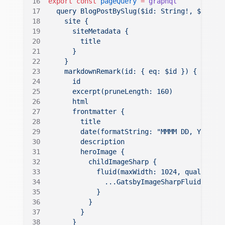
export
 const
 pageQuery
 =
 graphql
`
  query BlogPostBySlug($id: String!, $previo
    site {
      siteMetadata {
        title
      }
    }
    markdownRemark(id: { eq: $id }) {
      id
      excerpt(pruneLength: 160)
      html
      frontmatter {
        title
        date(formatString: "MMMM DD, YYYY")
        description
        heroImage {
          childImageSharp {
            fluid(maxWidth: 1024, quality: 1
              ...GatsbyImageSharpFluid
            }
          }
        }
      }