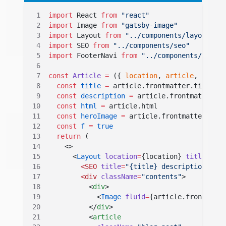
import
 React 
from
 "react"
import
 Image 
from
 "gatsby-image"
import
 Layout 
from
 "../components/layout"
import
 SEO 
from
 "../components/seo"
import
 FooterNavi 
from
 "../components/Footer
const
 Article
 =
 ({ 
location
, 
article
, 
previo
  const
 title
 =
 article.frontmatter.title
  const
 description
 =
 article.frontmatter.de
  const
 html
 =
 article.html
  const
 heroImage
 =
 article.frontmatter.hero
  const
 f
 =
 true
  return
 (
    <>
      <
Layout
 location
=
{
location
}
 title
=
"{ti
        <SEO
 title
=
"{title} description={des
        <div
 className
=
"contents"
>
          <
div
>
            <
Image
 fluid
=
{
article.frontmatte
          </
div
>
          <
article