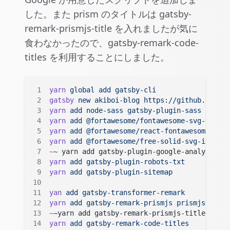
した。また prism のタイトルは gatsby-
remark-prismjs-title を入れましたが気に
食わなかったので、gatsby-remark-code-
titles を利用することにしました。
yarn
 global
 add
 gatsby-cli
gatsby
 new
 akiboi-blog
 https://github.com/ga
yarn
 add
 node-sass
 gatsby-plugin-sass
yarn
 add
 @fortawesome/fontawesome-svg-core
yarn
 add
 @fortawesome/react-fontawesome
yarn
 add
 @fortawesome/free-solid-svg-icons
~
~ yarn add gatsby-plugin-google-analytics 
~
yarn
 add
 gatsby-plugin-robots-txt
yarn
 add
 gatsby-plugin-sitemap
yan
 add
 gatsby-transformer-remark
yarn
 add
 gatsby-remark-prismjs
 prismjs
~
~yarn add gatsby-remark-prismjs-title~~
yarn
 add
 gatsby-remark-code-titles