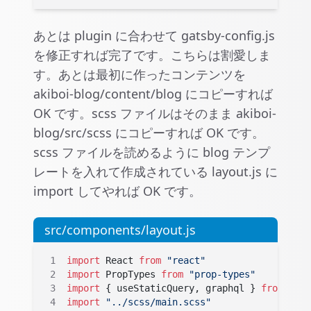
あとは plugin に合わせて gatsby-config.js
を修正すれば完了です。こちらは割愛しま
す。あとは最初に作ったコンテンツを
akiboi-blog/content/blog にコピーすれば
OK です。scss ファイルはそのまま akiboi-
blog/src/scss にコピーすれば OK です。
scss ファイルを読めるように blog テンプ
レートを入れて作成されている layout.js に
import してやれば OK です。
src/components/layout.js
import
 React 
from
 "react"
import
 PropTypes 
from
 "prop-types"
import
 { useStaticQuery, graphql } 
from
 "gat
import
 "../scss/main.scss"