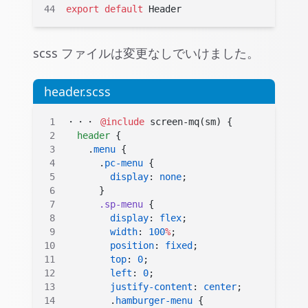
export
 default
 Header
scss ファイルは変更なしでいけました。
header.scss
・・・ 
@include
 screen-mq(sm) {
  header
 {
    .
menu
 {
      .
pc-menu
 {
        display
: 
none
;
      }
      .sp-menu
 {
        display
: 
flex
;
        width
: 
100
%
;
        position
: 
fixed
;
        top
: 
0
;
        left
: 
0
;
        justify-content
: 
center
;
        .
hamburger-menu
 {