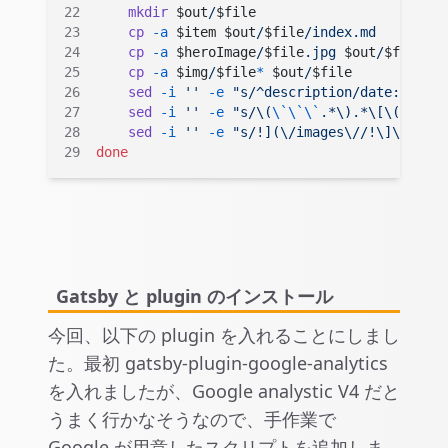
    mkdir
 $out
/
$file
    cp
 -a
 $item $out
/
$file
/index.md
    cp
 -a
 $heroImage
/
$file
.jpg
 $out
/
$file
    cp
 -a
 $img
/
$file
*
 $out
/
$file
    sed
 -i
 ''
 -e
 "s/^description/date: ${
fil
    sed
 -i
 ''
 -e
 "s/\(
\`\`\`
.*\).*\[\(.*\)\]
    sed
 -i
 ''
 -e
 "s/!](\/images\//!\]\(/g"
 $
done
Gatsby と plugin のインストール
今回、以下の plugin を入れることにしまし
た。最初 gatsby-plugin-google-analytics
を入れましたが、Google analystic V4 だと
うまく行かなそうなので、手作業で
Google が用意したスクリプトを追加しま