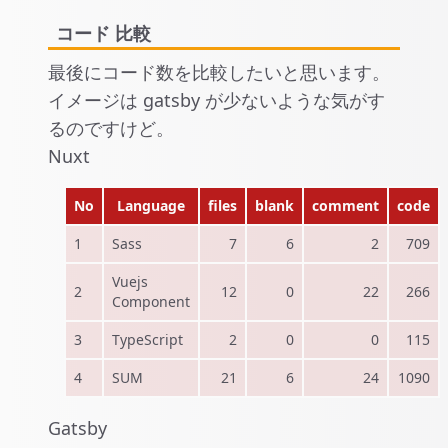
コード 比較
最後にコード数を比較したいと思います。
イメージは gatsby が少ないような気がす
るのですけど。
Nuxt
No
Language
files
blank
comment
code
1
Sass
7
6
2
709
Vuejs
2
12
0
22
266
Component
3
TypeScript
2
0
0
115
4
SUM
21
6
24
1090
Gatsby