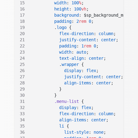
          width
: 
100
%
;
          height
: 
100
vh
;
          background
: $sp_background_menu_co
          padding
: 
2
rem
 0
;
          .
logo
 {
            flex-direction
: 
column
;
            justify-content
: 
center
;
            padding
: 
1
rem
 0
;
            width
: 
auto
;
            text-align
: 
center
;
            .
wrapper
 {
              display
: 
flex
;
              justify-content
: 
center
;
              align-items
: 
center
;
            }
          }
          .menu-list
 {
            display
: 
flex
;
            flex-direction
: 
column
;
            align-items
: 
center
;
            li
 {
              list-style
: 
none
;