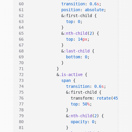
              transition
: 
0.6
s
;
              position
: 
absolute
;
              &:first-child {
                top
: 
0
;
              }
              &
:nth-child
(
2
) {
                top
: 
14
px
;
              }
              &
:last-child
 {
                bottom
: 
0
;
              }
            }
            &
.is-active
 {
              span
 {
                transition
: 
0.6
s
;
                &:first-child {
                  transform: 
rotate
(
45
deg
);
                  top
: 
50
%
;
                }
                &
:nth-child
(
2
) {
                  opacity
: 
0
;
                }