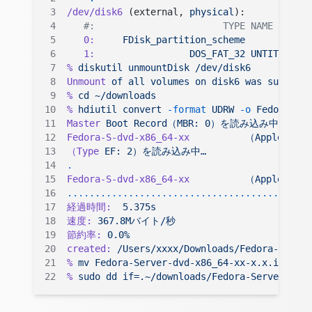
/dev/disk6
 (external, 
physical
):
   #:                       TYPE NAME       
   0:
     FDisk_partition_scheme
            
   1:
                 DOS_FAT_32
 UNTITLED
   
%
 diskutil
 unmountDisk
 /dev/disk6
Unmount
 of
 all
 volumes
 on
 disk6
 was
 successf
%
 cd
 ~/downloads
%
 hdiutil
 convert
 -format
 UDRW
 -o
 Fedora-Ser
Master
 Boot
 Record（MBR:
 0）を読み込み中…
Fedora-S-dvd-x86_64-xx
          （Apple_ISO:
（Type
 EF:
 2）を読み込み中…
.
Fedora-S-dvd-x86_64-xx
          （Apple_ISO:
............................................
経過時間:
  5.375s
速度:
 367.8Mバイト/秒
節約率:
 0.0%
created:
 /Users/xxxx/Downloads/Fedora-Server
%
 mv
 Fedora-Server-dvd-x86_64-xx-x.x.img.dmg
%
 sudo
 dd
 if=.~/downloads/Fedora-Server-dvd-