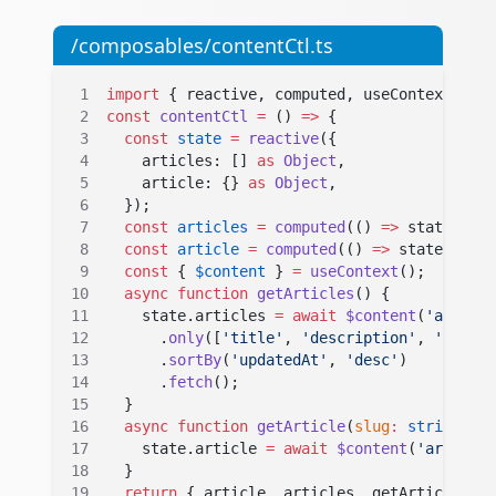
/composables/contentCtl.ts
import
 { reactive, computed, useContext } 
fr
const
 contentCtl
 =
 () 
=>
 {
  const
 state
 =
 reactive
({
    articles: [] 
as
 Object
,
    article: {} 
as
 Object
,
  });
  const
 articles
 =
 computed
(() 
=>
 state.arti
  const
 article
 =
 computed
(() 
=>
 state.artic
  const
 { 
$content
 } 
=
 useContext
();
  async
 function
 getArticles
() {
    state.articles 
=
 await
 $content
(
'article
      .
only
([
'title'
, 
'description'
, 
'img'
, 
      .
sortBy
(
'updatedAt'
, 
'desc'
)
      .
fetch
();
  }
  async
 function
 getArticle
(
slug
:
 string
) {
    state.article 
=
 await
 $content
(
'article'
  }
  return
 { article, articles, getArticle, ge