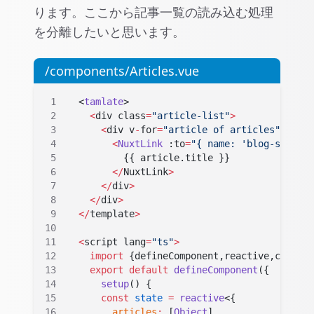
ります。ここから記事一覧の読み込む処理
を分離したいと思います。
/components/Articles.vue
  <
tamlate
>
    <
div class
=
"article-list"
>
      <
div v
-
for
=
"article of articles"
 :key
=
        <
NuxtLink
 :to
=
"{ name: 'blog-slug', 
          {{ article.title }}
        </
NuxtLink
>
      </
div
>
    </
div
>
  </
template
>
  <
script lang
=
"ts"
>
    import
 {defineComponent,reactive,compute
    export
 default
 defineComponent
({
      setup
() 
{
      const
 state
 =
 reactive
<{
        articles
:
 [
Object
]