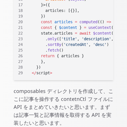
      }>({
        articles: [{}],
      })
      const
 articles
 =
 computed
(() 
=>
 state.
      const
 { 
$content
 } 
=
 useContext
()
      state.articles 
=
 await
 $content
(
'artic
        .
only
([
'title'
, 
'description'
, 
'img'
        .
sortBy
(
'createdAt'
, 
'desc'
)
        .
fetch
()
      return
 { articles }
      }
,
    })
  </
script
>
composables ディレクトリを作成して、こ
こに記事を操作する contetnCtl ファイルに
API をまとめていきたいと思います。まず
は記事一覧と記事情報を取得する API を実
装したいと思います。