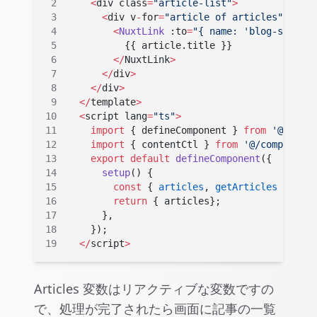
    <
div class
=
"article-list"
>
      <
div v
-
for
=
"article of articles"
 :key
=
        <
NuxtLink
 :to
=
"{ name: 'blog-slug', 
          {{ article.title }}
        </
NuxtLink
>
      </
div
>
    </
div
>
  </
template
>
  <
script lang
=
"ts"
>
    import
 { defineComponent } 
from
 '@nuxtjs
    import
 { contentCtl } 
from
 '@/composable
    export
 default
 defineComponent
({
      setup
() 
{
        const
 { 
articles
, 
getArticles
 } 
=
 co
        return
 { articles};
      }
,
    })
;
  </
script
>
Articles 変数はリアクティブな変数ですの
で、処理が完了されたら画面に記事の一覧